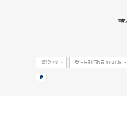
關於
語
國
繁體中文
香港特別行政區 (HKD $)
言
家
/
付
地
款
區
方
式
使
用
向
左/
向