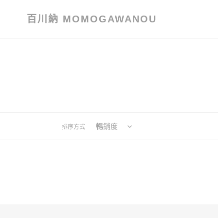
跳
到
百川納 MOMOGAWANOU
內
容
排序方式