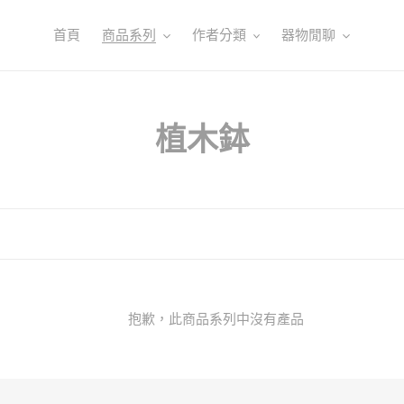
首頁
商品系列
作者分類
器物閒聊
商
植木鉢
品
系
列
:
抱歉，此商品系列中沒有產品