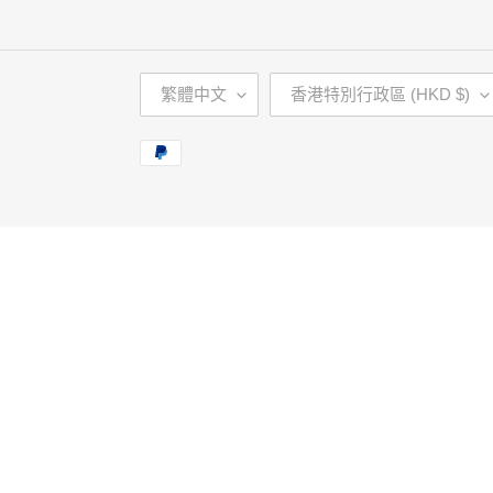
語
國
繁體中文
香港特別行政區 (HKD $)
言
家
/
付
地
款
區
方
式
使
用
向
左/
向
右
箭
頭
操
作
播