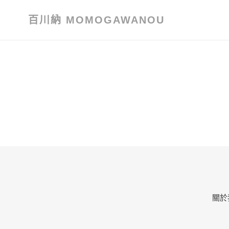
跳
到
百川納 MOMOGAWANOU
內
容
關於